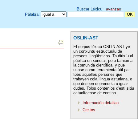
Buscar Léxicu
avanzao
Palabra:
OSLIN-AST
El corpus léxicu OSLIN-AST ye
un conxuntu estructuráu de
preseos llingüísticos. Ta dirixíu al
públicu en xeneral, pero tamién a
la comunidá científica, y pue
usase como ferramienta útil pa
toes aquelles persones que
trabayen cola llingua asturiana, o
que deseen deprendela o iguar
dudes. Tolos conteníos d'esti sitiu
actualícense de contino.
Información detallao
Creitos