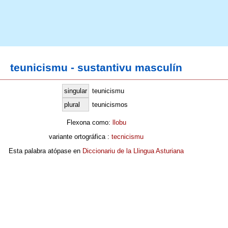
teunicismu - sustantivu masculín
singular
teunicismu
plural
teunicismos
Flexona como:
llobu
variante ortográfica :
tecnicismu
Esta palabra atópase en
Diccionariu de la Llingua Asturiana