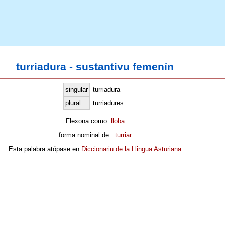
turriadura - sustantivu femenín
singular
turriadura
plural
turriadures
Flexona como:
lloba
forma nominal de :
turriar
Esta palabra atópase en
Diccionariu de la Llingua Asturiana