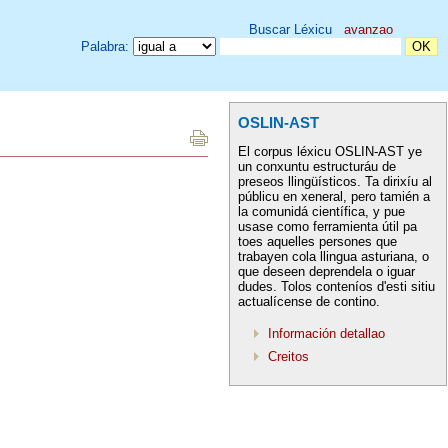
Buscar Léxicu
avanzao
Palabra:
OSLIN-AST
El corpus léxicu OSLIN-AST ye
un conxuntu estructuráu de
preseos llingüísticos. Ta dirixíu al
públicu en xeneral, pero tamién a
la comunidá científica, y pue
usase como ferramienta útil pa
toes aquelles persones que
trabayen cola llingua asturiana, o
que deseen deprendela o iguar
dudes. Tolos conteníos d'esti sitiu
actualícense de contino.
Información detallao
Creitos