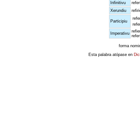
Infinitivu
refer
Xerundiu
refir
refe
Participiu
refe
refie
Imperativu
refer
forma nomi
Esta palabra atópase en
Dic