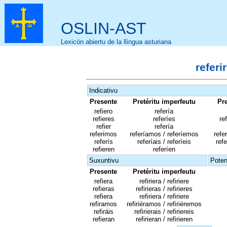
OSLIN-AST
Lexicón abiertu de la llingua asturiana
referi
Indicativu
Presente
Pretéritu imperfeutu
Pre
refiero
refería
refieres
referíes
ref
refier
refería
referimos
referíamos / referíemos
refe
referís
referíais / referíeis
refe
refieren
referíen
Suxuntivu
Poten
Presente
Pretéritu imperfeutu
refiera
refiriera / refiriere
refieras
refirieras / refirieres
refiera
refiriera / refiriere
refiramos
refiriéramos / refiriéremos
refiráis
refirierais / refiriereis
refieran
refirieran / refirieren