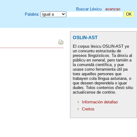
Buscar Léxicu
avanzao
Palabra:
OSLIN-AST
El corpus léxicu OSLIN-AST ye
un conxuntu estructuráu de
preseos llingüísticos. Ta dirixíu al
públicu en xeneral, pero tamién a
la comunidá científica, y pue
usase como ferramienta útil pa
toes aquelles persones que
trabayen cola llingua asturiana, o
que deseen deprendela o iguar
dudes. Tolos conteníos d'esti sitiu
actualícense de contino.
Información detallao
Creitos