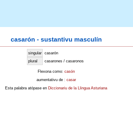
casarón - sustantivu masculín
singular
casarón
plural
casarones / casaronos
Flexona como:
casón
aumentativu de :
casar
Esta palabra atópase en
Diccionariu de la Llingua Asturiana